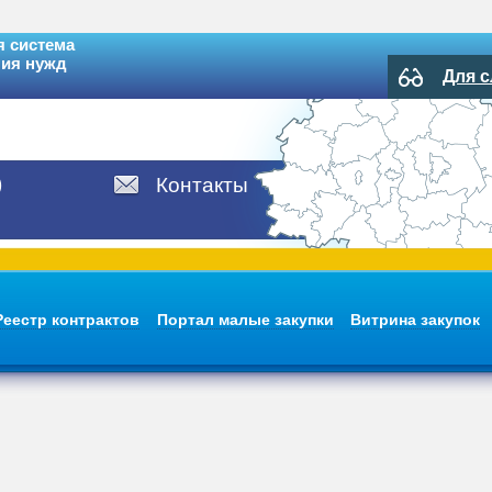
 система
ния нужд
Для 
)
Контакты
Реестр контрактов
Портал малые закупки
Витрина закупок