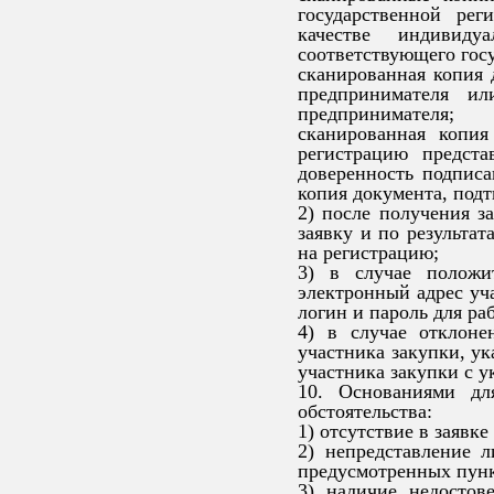
государственной рег
качестве индивиду
соответствующего госу
сканированная копия 
предпринимателя ил
предпринимателя;
сканированная копия
регистрацию предста
доверенность подписа
копия документа, под
2) после получения з
заявку и по результат
на регистрацию;
3) в случае положи
электронный адрес уча
логин и пароль для ра
4) в случае отклоне
участника закупки, ук
участника закупки с у
10. Основаниями дл
обстоятельства:
1) отсутствие в заяв
2) непредставление 
предусмотренных пунк
3) наличие недостов