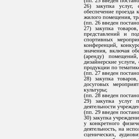
(пп. 25 введен постан
26) закупка услуг,
обеспечение проезда 
жилого помещения, тр
(пп. 26 введен постан
27) закупка товаров
представлений и по
спортивных меропри
конференций, конкур
значения, включая об
(аренду) помещений,
дизайнерские услуги,
продукции по тематик
(пп. 27 введен постан
28) закупка товаров
досуговых мероприят
культуры;
(пп. 28 введен постан
29) закупка услуг 
деятельности учрежде
(пп. 29 введен постан
30) закупка учреждени
у конкретного физич
деятельность, на испо
сценических, аудиов