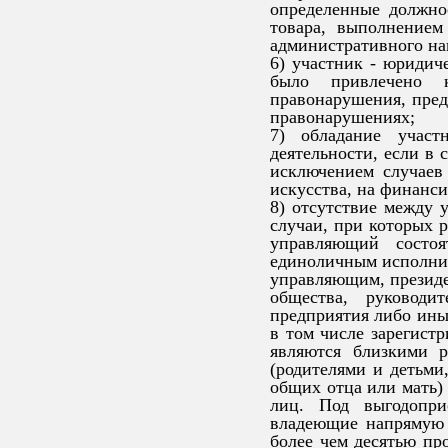
определенные должно
товара, выполнением
административного на
6) участник - юридиче
было привлечено к
правонарушения, пред
правонарушениях;
7) обладание участ
деятельности, если в 
исключением случаев
искусства, на финанс
8) отсутствие между 
случаи, при которых р
управляющий состоя
единоличным исполнит
управляющим, президе
общества, руководи
предприятия либо ины
в том числе зарегист
являются близкими 
(родителями и детьм
общих отца или мать)
лиц. Под выгодопри
владеющие напрямую 
более чем десятью п