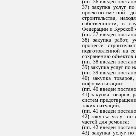
(пп. 36 введен постан
37) закупка услуг п
проектно-сметной д
строительства, нахо
собственности, в сл
Федерации и Курской 
(пп. 37 введен постан
38) закупка работ, 
процессе строительс
подготовленной на ее
сохранению объектов к
(пп. 38 введен постан
39) закупка услуг по 
(пп. 39 введен постан
40) закупка товаров
информатизации;
(пп. 40 введен постан
41) закупка товаров, 
систем предотвращени
таких ситуаций;
(пп. 41 введен постан
42) закупка услуг по
частей для ремонта;
(пп. 42 введен постан
43) закупка услуг по