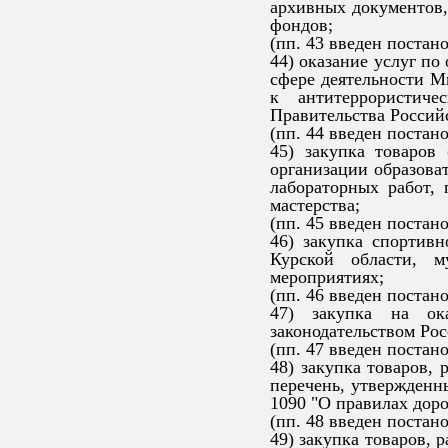
архивных документов,
фондов;
(пп. 43 введен постан
44) оказание услуг по
сфере деятельности М
к антитеррористиче
Правительства Российс
(пп. 44 введен постан
45) закупка товаров
организации образова
лабораторных работ, 
мастерства;
(пп. 45 введен постан
46) закупка спортив
Курской области, 
мероприятиях;
(пп. 46 введен постан
47) закупка на ок
законодательством Ро
(пп. 47 введен постан
48) закупка товаров, 
перечень, утвержденн
1090 "О правилах дор
(пп. 48 введен постан
49) закупка товаров, 