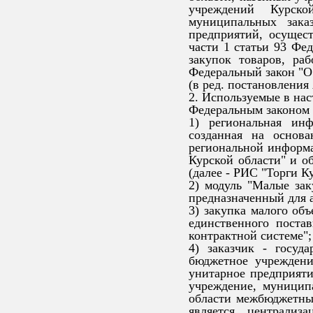
учреждений Курско
муниципальных зака
предприятий, осущес
части 1 статьи 93 Фед
закупок товаров, ра
Федеральный закон "О 
(в ред. постановления
2. Используемые в на
Федеральным законом 
1) региональная ин
созданная на основа
региональной информа
Курской области" и о
(далее - РИС "Торги К
2) модуль "Малые зак
предназначенный для а
3) закупка малого объ
единственного поста
контрактной системе";
4) заказчик - госуд
бюджетное учреждени
унитарное предприяти
учреждение, муницип
области межбюджетны
является централиз