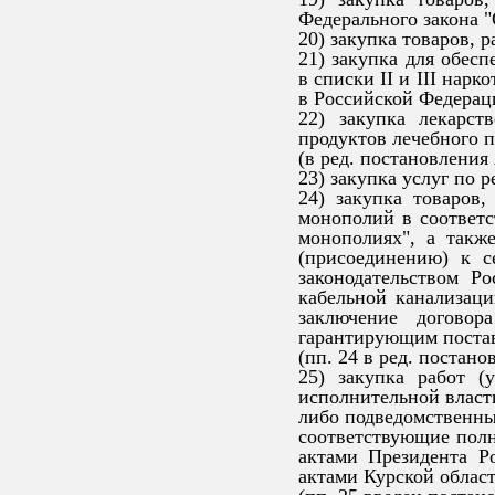
Федерального закона "
20) закупка товаров, 
21) закупка для обес
в списки II и III нар
в Российской Федерац
22) закупка лекарст
продуктов лечебного п
(в ред. постановления
23) закупка услуг по 
24) закупка товаров,
монополий в соответс
монополиях", а такж
(присоединению) к с
законодательством Р
кабельной канализаци
заключение договор
гарантирующим постав
(пп. 24 в ред. постан
25) закупка работ (
исполнительной власт
либо подведомственны
соответствующие пол
актами Президента Р
актами Курской област