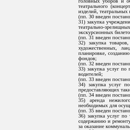
головных уборов и о
театрального (концер
изделий, театральных 
(пп. 30 введен постан
31) закупка учрежден
театрально-зрелищн
экскурсионных билетов
(пп. 31 введен постан
32) закупка товаров
художественных, ла
планировке, созданию
фондов;
(пп. 32 введен постан
33) закупка услуг по
водителей;
(пп. 33 введен постан
34) закупка услуг п
предоставляющих таки
(пп. 34 введен постан
35) аренда нежилого
необходимых для осуще
(пп. 35 введен постан
36) закупка услуг по
содержанию и ремонту
за оказание коммуналь