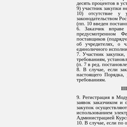
десять процентов в ус
9) участник закупки 
10) отсутствие у у
законодательством Ро
(пп. 10 введен постан
6. Заказчик вправе
предусмотренном Фе
поставщиков (подрядч
об учредителях, о ч
единоличного исполнит
7. Участник закупки, 
требованиям, установ
(п. 7 в ред. постанов
8. В случае, если за
настоящего Порядка, 
требованиям.
II
9. Регистрация в Мод
заявок заказчиком и 
закупок осуществляют
использованием элект
Администрацией Курск
10. В случае, если по