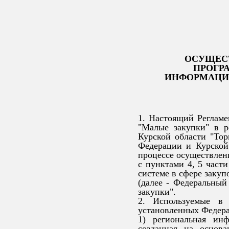
ОСУЩЕС
ПРОГР
ИНФОРМАЦИО
1. Настоящий Регламе
"Малые закупки" в р
Курской области "Тор
Федерации и Курской 
процессе осуществлени
с пунктами 4, 5 части
системе в сфере закуп
(далее - Федеральный
закупки".
2. Используемые в 
установленных Федера
1) региональная ин
созданная на основа