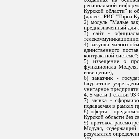
региональной информа
Курской области" и о
(далее - РИС "Торги К
2) модуль "Малые зак
предназначенный для а
3) сайт - официаль
телекоммуникационной с
4) закупка малого объ
единственного поста
контрактной системе";
5) извещение о про
функционала Модуля, 
извещение);
6) заказчик - госуд
бюджетное учреждени
унитарное предприяти
4, 5 части 1 статьи 93
7) заявка - сформир
подаваемая в рамках п
8) оферта - предложен
Курской области без с
9) протокол рассмотр
Модуля, содержащий 
результатах определен