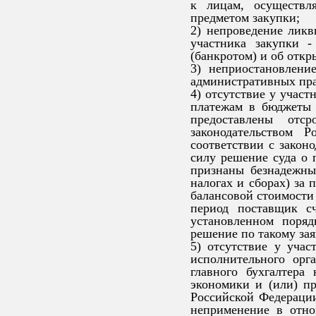
к лицам, осуществл
предметом закупки;
2) непроведение ликв
участника закупки -
(банкротом) и об откр
3) неприостановлени
административных прав
4) отсутствие у учас
платежам в бюджеты 
предоставлены отс
законодательством 
соответствии с закон
силу решение суда о 
признаны безнадежны
налогах и сборах) за
балансовой стоимости
период поставщик с
установленном поряд
решение по такому зая
5) отсутствие у учас
исполнительного орг
главного бухгалтера
экономики и (или) пр
Российской Федерации
неприменение в отно