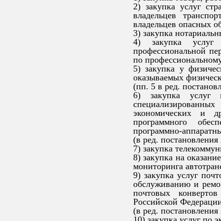
2) закупка услуг стр
владельцев транспор
владельцев опасных об
3) закупка нотариальн
4) закупка услуг
профессиональной пе
по профессиональному
5) закупка у физичес
оказываемых физическ
(пп. 5 в ред. постано
6) закупка услуг п
специализированных
экономических и др
программного обес
программно-аппаратны
(в ред. постановления
7) закупка телекомму
8) закупка на оказани
мониторинга автотран
9) закупка услуг почт
обслуживанию и ремо
почтовых конвертов
Российской Федерации
(в ред. постановления
10) закупка услуг по 