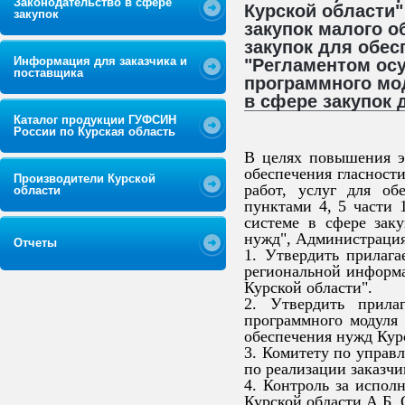
Законодательство в сфере
Курской области"
закупок
закупок малого 
закупок для обес
Информация для заказчика и
"Регламентом ос
поставщика
программного мо
в сфере закупок 
Каталог продукции ГУФСИН
России по Курская область
В целях повышения эф
обеспечения гласност
Производители Курской
работ, услуг для об
области
пунктами 4, 5 части 
системе в сфере зак
нужд", Администрация
Отчеты
1. Утвердить прилаг
региональной информа
Курской области".
2. Утвердить прила
программного модуля
обеспечения нужд Курс
3. Комитету по управ
по реализации заказчи
4. Контроль за испол
Курской области А.Б.