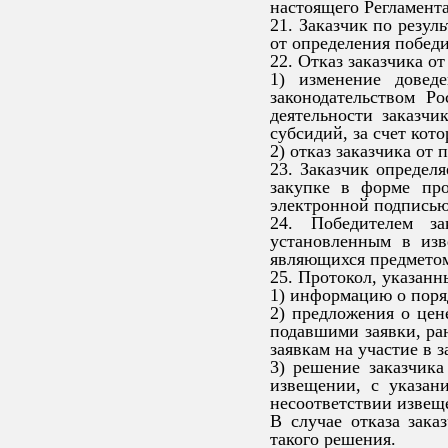
настоящего Регламента
21. Заказчик по резул
от определения победи
22. Отказ заказчика о
1) изменение довед
законодательством Р
деятельности заказч
субсидий, за счет кот
2) отказ заказчика от 
23. Заказчик определя
закупке в форме про
электронной подписью
24. Победителем за
установленным в изв
являющихся предметом
25. Протокол, указанн
1) информацию о поряд
2) предложения о цен
подавшими заявки, ра
заявкам на участие в з
3) решение заказчика
извещении, с указан
несоответствии извещ
В случае отказа зака
такого решения.