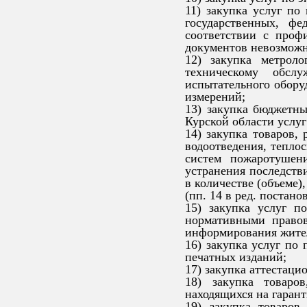
11) закупка услуг по
государственных, фе
соответствии с проф
документов невозмож
12) закупка метроло
техническому обсл
испытательного обору
измерений;
13) закупка бюджетн
Курской области услуг
14) закупка товаров, 
водоотведения, теплос
систем пожаротушени
устранения последств
в количестве (объеме)
(пп. 14 в ред. постан
15) закупка услуг 
нормативными правов
информирования жител
16) закупка услуг по 
печатных изданий;
17) закупка аттестац
18) закупка товаро
находящихся на гаран
19) закупка товаров