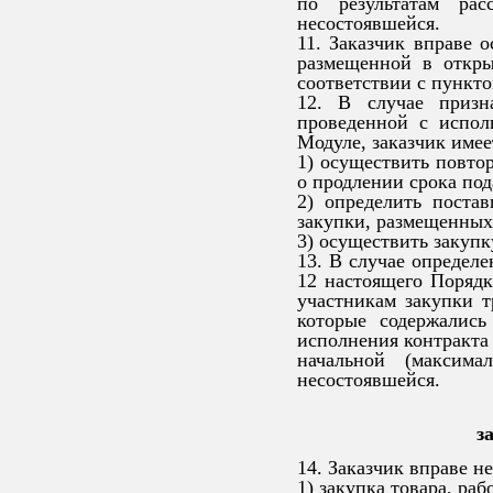
по результатам рас
несостоявшейся.
11. Заказчик вправе 
размещенной в откры
соответствии с пункто
12. В случае призн
проведенной с испол
Модуле, заказчик имее
1) осуществить повто
о продлении срока под
2) определить поста
закупки, размещенных
3) осуществить закупк
13. В случае определе
12 настоящего Порядк
участникам закупки т
которые содержались
исполнения контракта 
начальной (максима
несостоявшейся.
з
14. Заказчик вправе 
1) закупка товара, ра