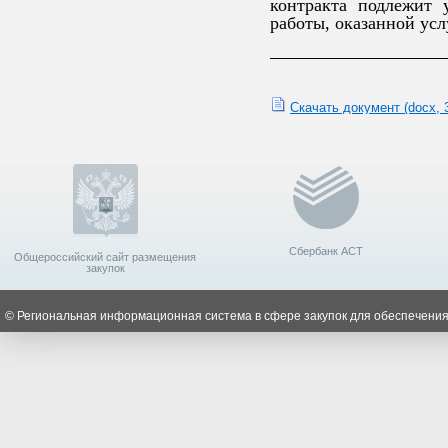
контракта подлежит 
работы, оказанной усл
Скачать документ
(docx, 
Сбербанк АСТ
Общероссийский сайт размещения
закупок
© Региональная информационная система в сфере закупок для обеспечения 