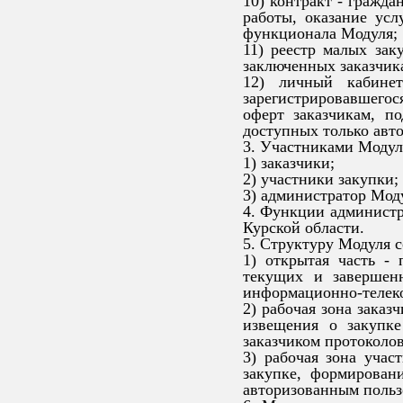
10) контракт - гражда
работы, оказание усл
функционала Модуля;
11) реестр малых за
заключенных заказчика
12) личный кабинет
зарегистрировавшегос
оферт заказчикам, п
доступных только авт
3. Участниками Модул
1) заказчики;
2) участники закупки;
3) администратор Мод
4. Функции администр
Курской области.
5. Структуру Модуля с
1) открытая часть -
текущих и завершенн
информационно-телек
2) рабочая зона заказ
извещения о закупк
заказчиком протоколов
3) рабочая зона учас
закупке, формирован
авторизованным польз