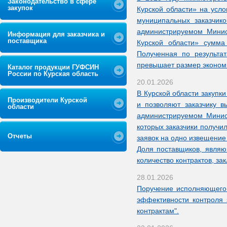
Законодательство в сфере
закупок
Курской области» на усло
муниципальных заказчик
администрируемом Минис
Информация для заказчика и
поставщика
Курской области» сумма
Полученная по результа
превышает размер экономи
Каталог продукции ГУФСИН
России по Курская область
20.01.2026
В Курской области закупк
Производители Курской
и позволяют заказчику 
области
администрируемом Минис
которых заказчики получи
Отчеты
заявок на одно извещение 
Доля поставщиков, являю
количество контрактов, з
28.01.2026
Поручение исполняющего 
эффективности контроля
контрактам".